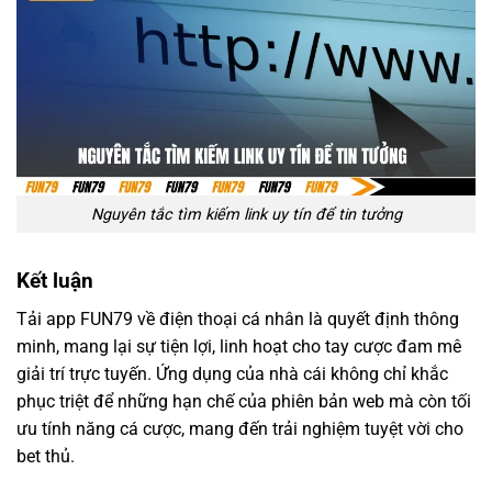
Nguyên tắc tìm kiếm link uy tín để tin tưởng
Kết luận
Tải app FUN79 về điện thoại cá nhân là quyết định thông
minh, mang lại sự tiện lợi, linh hoạt cho tay cược đam mê
giải trí trực tuyến. Ứng dụng của nhà cái không chỉ khắc
phục triệt để những hạn chế của phiên bản web mà còn tối
ưu tính năng cá cược, mang đến trải nghiệm tuyệt vời cho
bet thủ.