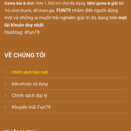
Game bài & slot:
Hơn 1.500 trò chơi đa dạng.
Mini game & giải trí:
FUN79
nhắm đến người dùng
Trò chơi nhanh, dễ tham gia.
mới và những ai muốn trải nghiệm giải trí đa dạng trên
một
tài khoản duy nhất
.
Hashtag: #fun79
VỀ CHÚNG TÔI
Chính sách bảo mật
Điều khoản sử dụng
Chính sách đại lý
Khuyến mãi Fun79