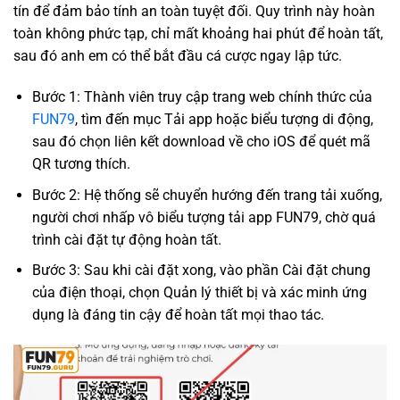
tín để đảm bảo tính an toàn tuyệt đối. Quy trình này hoàn
toàn không phức tạp, chỉ mất khoảng hai phút để hoàn tất,
sau đó anh em có thể bắt đầu cá cược ngay lập tức.
Bước 1: Thành viên truy cập trang web chính thức của
FUN79
, tìm đến mục Tải app hoặc biểu tượng di động,
sau đó chọn liên kết download về cho iOS để quét mã
QR tương thích.
Bước 2: Hệ thống sẽ chuyển hướng đến trang tải xuống,
người chơi nhấp vô biểu tượng tải app FUN79, chờ quá
trình cài đặt tự động hoàn tất.
Bước 3: Sau khi cài đặt xong, vào phần Cài đặt chung
của điện thoại, chọn Quản lý thiết bị và xác minh ứng
dụng là đáng tin cậy để hoàn tất mọi thao tác.