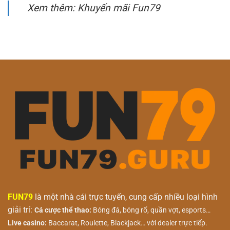
Xem thêm: Khuyến mãi Fun79
FUN79
là một nhà cái trực tuyến, cung cấp nhiều loại hình
giải trí:
Cá cược thể thao:
Bóng đá, bóng rổ, quần vợt, esports…
Live casino:
Baccarat, Roulette, Blackjack… với dealer trực tiếp.