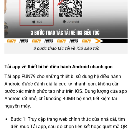
3 bước thao tác tải về iOS siêu tốc
Tải app về thiết bị hệ điều hành Android nhanh gọn
Tải app FUN79 cho những thiết bị sử dụng hệ điều hành
Android được đánh giá là cực kỳ nhanh gọn, không cần
bước xác minh phức tạp như trên iOS. Dung lượng của app
Android rất nhỏ, chỉ khoảng 40MB bộ nhớ, tiết kiệm tài
nguyên máy.
Bước 1: Truy cập trang web chính thức của nhà cái, tìm
đến mục Tải app, sau đó chọn liên kết hoặc quét mã QR