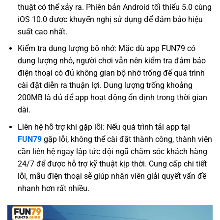
thuật có thể xảy ra. Phiên bản Android tối thiểu 5.0 cùng
iOS 10.0 được khuyến nghị sử dụng để đảm bảo hiệu
suất cao nhất.
Kiểm tra dung lượng bộ nhớ: Mặc dù app FUN79 có
dung lượng nhỏ, người chơi vẫn nên kiểm tra đảm bảo
điện thoại có đủ không gian bộ nhớ trống để quá trình
cài đặt diễn ra thuận lợi. Dung lượng trống khoảng
200MB là đủ để app hoạt động ổn định trong thời gian
dài.
Liên hệ hỗ trợ khi gặp lỗi: Nếu quá trình tải app tại
FUN79
gặp lỗi, không thể cài đặt thành công, thành viên
cần liên hệ ngay lập tức đội ngũ chăm sóc khách hàng
24/7 để được hỗ trợ kỹ thuật kịp thời. Cung cấp chi tiết
lỗi, mẫu điện thoại sẽ giúp nhân viên giải quyết vấn đề
nhanh hơn rất nhiều.