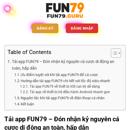
ĐĂNG KÝ
ĐĂNG NHẬP
Table of Contents
Tải app FUN79 – Đón nhận kỷ nguyên cá cược di động an
toàn, hấp dẫn
Ưu điểm tuyệt vời khi tải app FUN79 để cá cược
Hướng dẫn tải app FUN79 chi tiết với tốc độ siêu nhanh
Tải app FUN79 về thiết bị iOS cực kỳ dễ dàng
Tải app về thiết bị hệ điều hành Android nhanh gọn
Nguyên tắc khi tải app FUN79 về điện thoại cá nhân
Kết luận
Tải app FUN79 – Đón nhận kỷ nguyên cá
cược di động an toàn, hấp dẫn