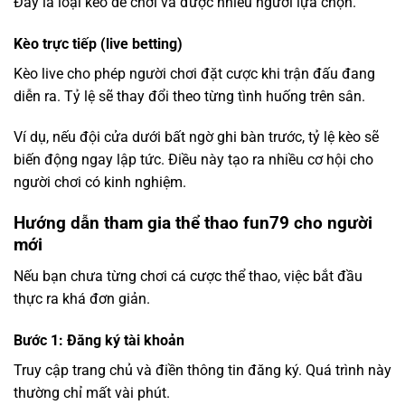
Đây là loại kèo dễ chơi và được nhiều người lựa chọn.
Kèo trực tiếp (live betting)
Kèo live cho phép người chơi đặt cược khi trận đấu đang
diễn ra. Tỷ lệ sẽ thay đổi theo từng tình huống trên sân.
Ví dụ, nếu đội cửa dưới bất ngờ ghi bàn trước, tỷ lệ kèo sẽ
biến động ngay lập tức. Điều này tạo ra nhiều cơ hội cho
người chơi có kinh nghiệm.
Hướng dẫn tham gia thể thao fun79 cho người
mới
Nếu bạn chưa từng chơi cá cược thể thao, việc bắt đầu
thực ra khá đơn giản.
Bước 1: Đăng ký tài khoản
Truy cập trang chủ và điền thông tin đăng ký. Quá trình này
thường chỉ mất vài phút.