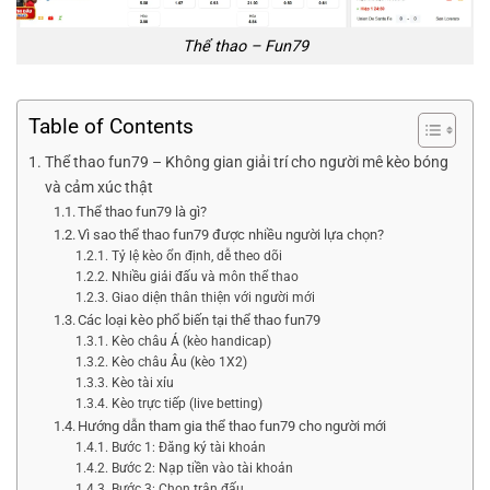
Thể thao – Fun79
Table of Contents
Thể thao fun79 – Không gian giải trí cho người mê kèo bóng
và cảm xúc thật
Thể thao fun79 là gì?
Vì sao thể thao fun79 được nhiều người lựa chọn?
Tỷ lệ kèo ổn định, dễ theo dõi
Nhiều giải đấu và môn thể thao
Giao diện thân thiện với người mới
Các loại kèo phổ biến tại thể thao fun79
Kèo châu Á (kèo handicap)
Kèo châu Âu (kèo 1X2)
Kèo tài xỉu
Kèo trực tiếp (live betting)
Hướng dẫn tham gia thể thao fun79 cho người mới
Bước 1: Đăng ký tài khoản
Bước 2: Nạp tiền vào tài khoản
Bước 3: Chọn trận đấu