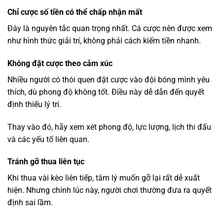
Chỉ cược số tiền có thể chấp nhận mất
Đây là nguyên tắc quan trọng nhất. Cá cược nên được xem
như hình thức giải trí, không phải cách kiếm tiền nhanh.
Không đặt cược theo cảm xúc
Nhiều người có thói quen đặt cược vào đội bóng mình yêu
thích, dù phong độ không tốt. Điều này dễ dẫn đến quyết
định thiếu lý trí.
Thay vào đó, hãy xem xét phong độ, lực lượng, lịch thi đấu
và các yếu tố liên quan.
Tránh gỡ thua liên tục
Khi thua vài kèo liên tiếp, tâm lý muốn gỡ lại rất dễ xuất
hiện. Nhưng chính lúc này, người chơi thường đưa ra quyết
định sai lầm.