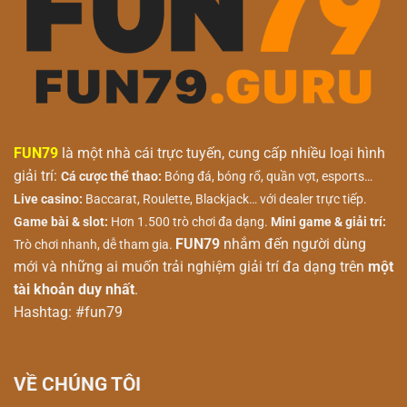
FUN79
là một nhà cái trực tuyến, cung cấp nhiều loại hình
giải trí:
Cá cược thể thao:
Bóng đá, bóng rổ, quần vợt, esports…
Live casino:
Baccarat, Roulette, Blackjack… với dealer trực tiếp.
Game bài & slot:
Hơn 1.500 trò chơi đa dạng.
Mini game & giải trí:
FUN79
nhắm đến người dùng
Trò chơi nhanh, dễ tham gia.
mới và những ai muốn trải nghiệm giải trí đa dạng trên
một
tài khoản duy nhất
.
Hashtag: #fun79
VỀ CHÚNG TÔI