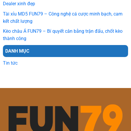
Dealer xinh đẹp
Tài xỉu MD5 FUN79 – Công nghệ cá cược minh bạch, cam
kết chất lượng
Kèo châu Á FUN79 – Bí quyết cân bằng trận đấu, chốt kèo
thành công
DANH MỤC
Tin tức