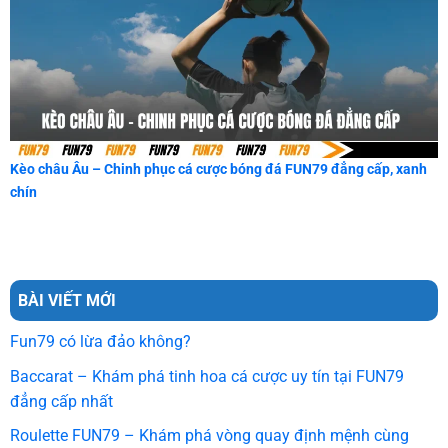
Kèo châu Âu – Chinh phục cá cược bóng đá FUN79 đẳng cấp, xanh
chín
BÀI VIẾT MỚI
Fun79 có lừa đảo không?
Baccarat – Khám phá tinh hoa cá cược uy tín tại FUN79
đẳng cấp nhất
Roulette FUN79 – Khám phá vòng quay định mệnh cùng