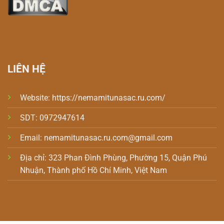
LIÊN HỆ
Website: https://nemamitunasac.ru.com/
SDT: 0972947614
Email:
nemamitunasac.ru.com@gmail.com
Địa chỉ: 323 Phan Đình Phùng, Phường 15, Quận Phú
Nhuận, Thành phố Hồ Chí Minh, Việt Nam