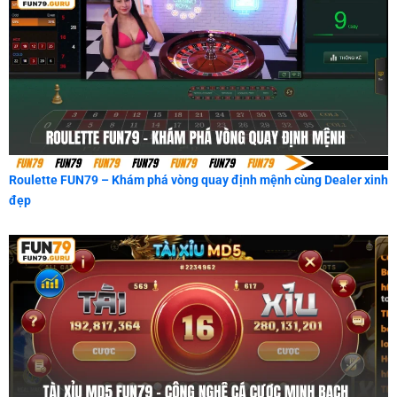
Roulette FUN79 – Khám phá vòng quay định mệnh cùng Dealer xinh
đẹp