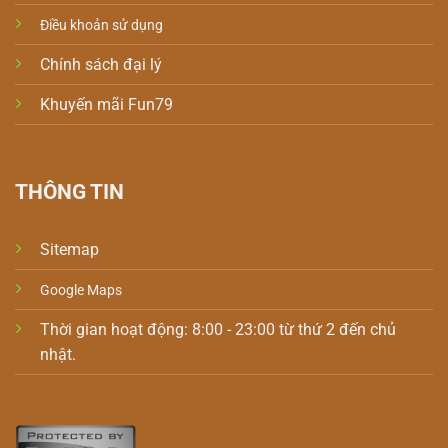
Điều khoản sử dụng
Chính sách đại lý
Khuyến mãi Fun79
THÔNG TIN
Sitemap
Google Maps
Thời gian hoạt động: 8:00 - 23:00 từ thứ 2 đến chủ
nhật.