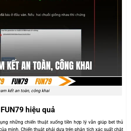
am kết an toàn, công khai
5 FUN79 hiệu quả
ụng những chiến thuật xuống tiền hợp lý vẫn giúp bet thủ
của mình. Chiến thuật phải dựa trên phân tích xác suất chặt