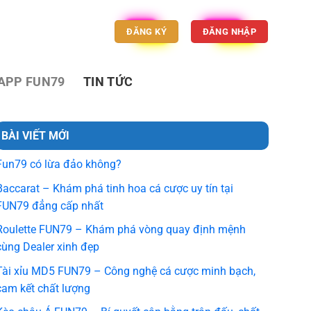
ĐĂNG KÝ
ĐĂNG NHẬP
 APP FUN79
TIN TỨC
BÀI VIẾT MỚI
Fun79 có lừa đảo không?
Baccarat – Khám phá tinh hoa cá cược uy tín tại
FUN79 đẳng cấp nhất
Roulette FUN79 – Khám phá vòng quay định mệnh
cùng Dealer xinh đẹp
Tài xỉu MD5 FUN79 – Công nghệ cá cược minh bạch,
cam kết chất lượng