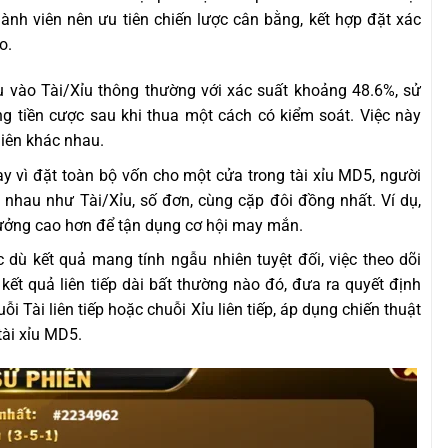
ành viên nên ưu tiên chiến lược cân bằng, kết hợp đặt xác
o.
ếu vào Tài/Xỉu thông thường với xác suất khoảng 48.6%, sử
ng tiền cược sau khi thua một cách có kiểm soát. Việc này
iên khác nhau.
 vì đặt toàn bộ vốn cho một cửa trong tài xỉu MD5, người
 nhau như Tài/Xỉu, số đơn, cùng cặp đôi đồng nhất. Ví dụ,
hưởng cao hơn để tận dụng cơ hội may mắn.
 dù kết quả mang tính ngẫu nhiên tuyệt đối, việc theo dõi
kết quả liên tiếp dài bất thường nào đó, đưa ra quyết định
i Tài liên tiếp hoặc chuỗi Xỉu liên tiếp, áp dụng chiến thuật
tài xỉu MD5.