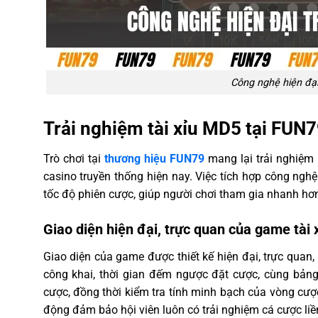
Công nghệ hiện đại
Trải nghiệm tài xỉu MD5 tại FUN7
Trò chơi tại
thương hiệu FUN79
mang lại trải nghiệm h
casino truyền thống hiện nay. Việc tích hợp công nghệ
tốc độ phiên cược, giúp người chơi tham gia nhanh hơ
Giao diện hiện đại, trực quan của game tài
Giao diện của game được thiết kế hiện đại, trực quan
công khai, thời gian đếm ngược đặt cược, cùng bảng k
cược, đồng thời kiểm tra tính minh bạch của vòng cược 
động đảm bảo hội viên luôn có trải nghiệm cá cược li