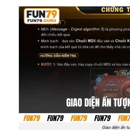
Giao diện ấn tư