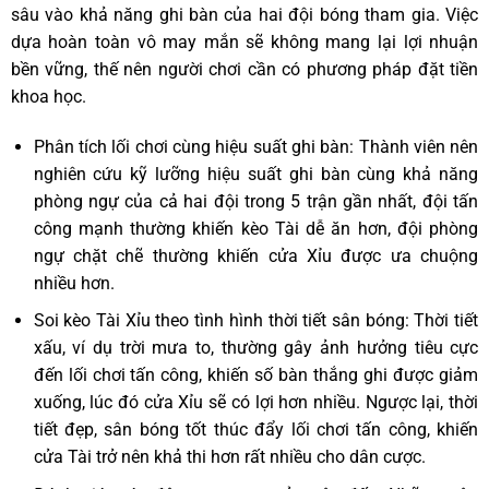
sâu vào khả năng ghi bàn của hai đội bóng tham gia. Việc
dựa hoàn toàn vô may mắn sẽ không mang lại lợi nhuận
bền vững, thế nên người chơi cần có phương pháp đặt tiền
khoa học.
Phân tích lối chơi cùng hiệu suất ghi bàn: Thành viên nên
nghiên cứu kỹ lưỡng hiệu suất ghi bàn cùng khả năng
phòng ngự của cả hai đội trong 5 trận gần nhất, đội tấn
công mạnh thường khiến kèo Tài dễ ăn hơn, đội phòng
ngự chặt chẽ thường khiến cửa Xỉu được ưa chuộng
nhiều hơn.
Soi kèo Tài Xỉu theo tình hình thời tiết sân bóng: Thời tiết
xấu, ví dụ trời mưa to, thường gây ảnh hưởng tiêu cực
đến lối chơi tấn công, khiến số bàn thắng ghi được giảm
xuống, lúc đó cửa Xỉu sẽ có lợi hơn nhiều. Ngược lại, thời
tiết đẹp, sân bóng tốt thúc đẩy lối chơi tấn công, khiến
cửa Tài trở nên khả thi hơn rất nhiều cho dân cược.