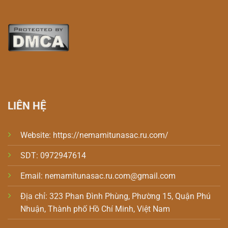
LIÊN HỆ
Website: https://nemamitunasac.ru.com/
SDT: 0972947614
Email:
nemamitunasac.ru.com@gmail.com
Địa chỉ: 323 Phan Đình Phùng, Phường 15, Quận Phú
Nhuận, Thành phố Hồ Chí Minh, Việt Nam