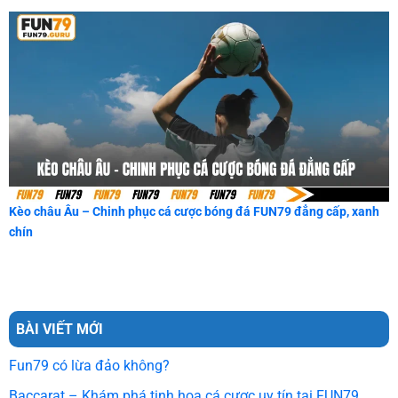
Kèo châu Âu – Chinh phục cá cược bóng đá FUN79 đẳng cấp, xanh
chín
BÀI VIẾT MỚI
Fun79 có lừa đảo không?
Baccarat – Khám phá tinh hoa cá cược uy tín tại FUN79