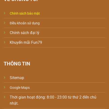
Chính sách bảo mật
Điều khoản sử dụng
Chính sách đại lý
Khuyến mãi Fun79
THÔNG TIN
Sitemap
Google Maps
Thời gian hoạt động: 8:00 - 23:00 từ thứ 2 đến chủ
nhật.