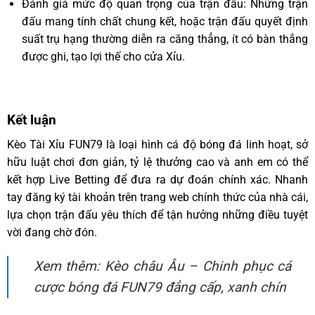
Đánh giá mức độ quan trọng của trận đấu: Những trận
đấu mang tính chất chung kết, hoặc trận đấu quyết định
suất trụ hạng thường diễn ra căng thẳng, ít có bàn thắng
được ghi, tạo lợi thế cho cửa Xỉu.
Kết luận
Kèo Tài Xỉu FUN79 là loại hình cá độ bóng đá linh hoạt, sở
hữu luật chơi đơn giản, tỷ lệ thưởng cao và anh em có thể
kết hợp Live Betting để đưa ra dự đoán chính xác. Nhanh
tay đăng ký tài khoản trên trang web chính thức của nhà cái,
lựa chọn trận đấu yêu thích để tận hưởng những điều tuyệt
vời đang chờ đón.
Xem thêm: Kèo châu Âu – Chinh phục cá
cược bóng đá FUN79 đẳng cấp, xanh chín