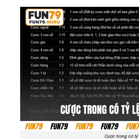
Cược trong có tỷ