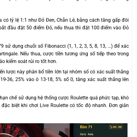
a có tỷ lệ 1:1 như Đỏ Đen, Chẵn Lẻ, bằng cách tăng gấp đôi
, bắt đầu đặt 50 điểm Đỏ, nếu thua thì đặt 100 điểm vào Đỏ
 sử dụng chuỗi số Fibonacci (1, 1, 2, 3, 5, 8, 13, …) để xác
rtingale. Nếu thua, cược tiền tương ứng số tiếp theo trong
ảo kiểm soát rủi ro tốt hơn.
n lược này phân bổ tiền lớn tại nhóm số có xác suất thắng
 19-36, 25% vào ô 13-18, 5% số 0, tăng xác suất thắng lên
 hạn chế sử dụng hệ thống cược Roulette quá phức tạp, khó
í, đặc biệt khi chơi Live Roulette có tốc độ nhanh. Đơn giản
.