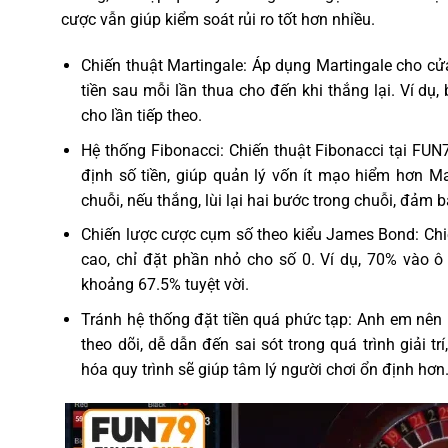
cược vẫn giúp kiểm soát rủi ro tốt hơn nhiều.
Chiến thuật Martingale: Áp dụng Martingale cho cử
tiền sau mỗi lần thua cho đến khi thắng lại. Ví dụ
cho lần tiếp theo.
Hệ thống Fibonacci: Chiến thuật Fibonacci tại FUN79
định số tiền, giúp quản lý vốn ít mạo hiểm hơn Ma
chuỗi, nếu thắng, lùi lại hai bước trong chuỗi, đảm b
Chiến lược cược cụm số theo kiểu James Bond: Chiế
cao, chỉ đặt phần nhỏ cho số 0. Ví dụ, 70% vào ô
khoảng 67.5% tuyệt vời.
Tránh hệ thống đặt tiền quá phức tạp: Anh em nên
theo dõi, dễ dẫn đến sai sót trong quá trình giải tr
hóa quy trình sẽ giúp tâm lý người chơi ổn định hơn