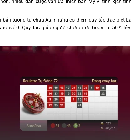
 hơn, nhiều dân cược vẫn ưa thích bản Mỹ vì tính kịch tính
ên bản tương tự châu Âu, nhưng có thêm quy tắc đặc biệt La
vào số 0. Quy tắc giúp người chơi được hoàn lại 50% tiền