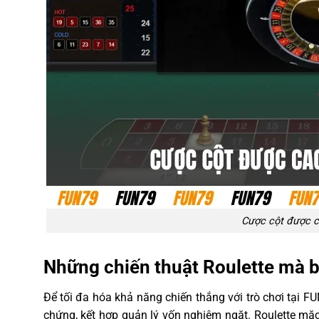
Cược cột được c
Những chiến thuật Roulette mà b
Để tối đa hóa khả năng chiến thắng với trò chơi tại 
chứng, kết hợp quản lý vốn nghiêm ngặt. Roulette m