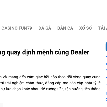
CASINO FUN79
ĐÁ GÀ
BẮN CÁ
XỔ SỐ
TẢI
g quay định mệnh cùng Dealer
mắn và mang đến cảm giác hồi hộp theo dõi vòng quay cùng
 với trải nghiệm chân thực, đẳng cấp mà còn cập nhật tỷ lệ
 sự lựa chọn khác nhau để xuống tiền, tận hưởng tiền thắng