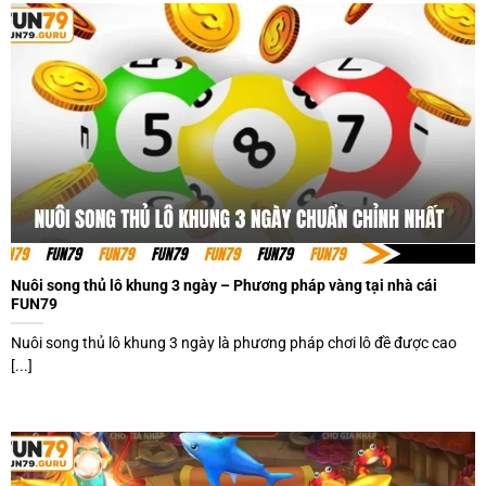
Nuôi song thủ lô khung 3 ngày – Phương pháp vàng tại nhà cái
FUN79
Nuôi song thủ lô khung 3 ngày là phương pháp chơi lô đề được cao
[...]