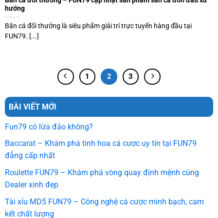
Bắn cá đổi thưởng – FUN79 cập nhật sản phẩm săn cá đón đầu xu
hướng
Bắn cá đổi thưởng là siêu phẩm giải trí trực tuyến hàng đầu tại
FUN79. [...]
1
2
3
BÀI VIẾT MỚI
Fun79 có lừa đảo không?
Baccarat – Khám phá tinh hoa cá cược uy tín tại FUN79
đẳng cấp nhất
Roulette FUN79 – Khám phá vòng quay định mệnh cùng
Dealer xinh đẹp
Tài xỉu MD5 FUN79 – Công nghệ cá cược minh bạch, cam
kết chất lượng