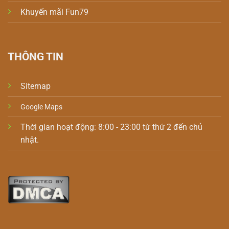
Khuyến mãi Fun79
THÔNG TIN
Sitemap
Google Maps
Thời gian hoạt động: 8:00 - 23:00 từ thứ 2 đến chủ
nhật.