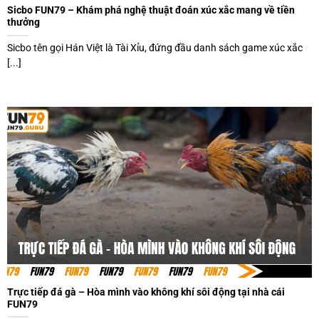
Sicbo FUN79 – Khám phá nghệ thuật đoán xúc xắc mang về tiền
thưởng
Sicbo tên gọi Hán Việt là Tài Xỉu, đứng đầu danh sách game xúc xắc
[...]
Trực tiếp đá gà – Hòa mình vào không khí sôi động tại nhà cái
FUN79