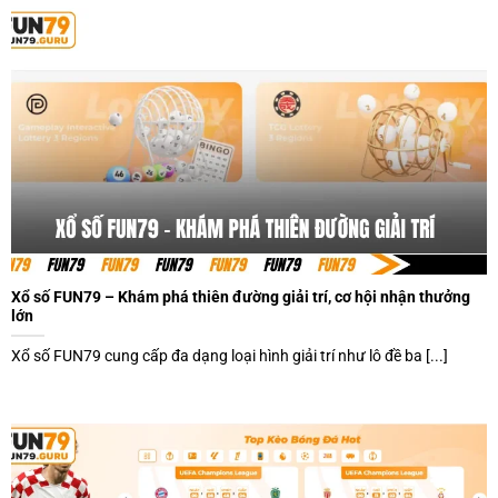
Xổ số FUN79 – Khám phá thiên đường giải trí, cơ hội nhận thưởng
lớn
Xổ số FUN79 cung cấp đa dạng loại hình giải trí như lô đề ba [...]