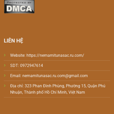
LIÊN HỆ
Website: https://nemamitunasac.ru.com/
SDT: 0972947614
Email:
nemamitunasac.ru.com@gmail.com
Địa chỉ: 323 Phan Đình Phùng, Phường 15, Quận Phú
Nhuận, Thành phố Hồ Chí Minh, Việt Nam