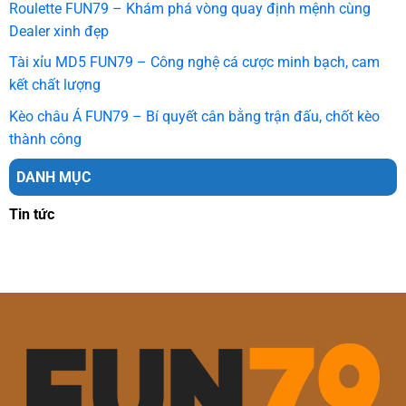
Roulette FUN79 – Khám phá vòng quay định mệnh cùng
Dealer xinh đẹp
Tài xỉu MD5 FUN79 – Công nghệ cá cược minh bạch, cam
kết chất lượng
Kèo châu Á FUN79 – Bí quyết cân bằng trận đấu, chốt kèo
thành công
DANH MỤC
Tin tức